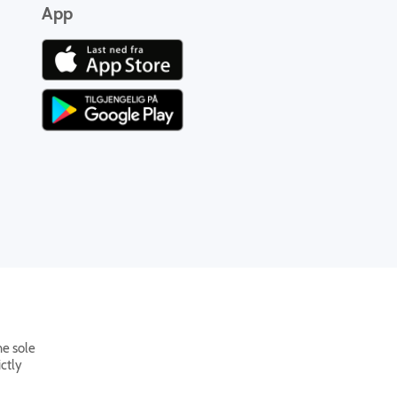
App
he sole
ctly