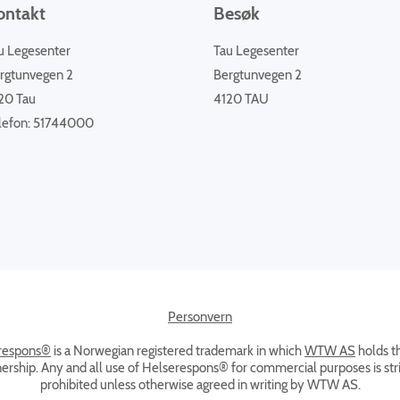
ontakt
Besøk
u Legesenter
Tau Legesenter
rgtunvegen 2
Bergtunvegen 2
20 Tau
4120 TAU
lefon: 51744000
Personvern
respons®
is a Norwegian registered trademark in which
WTW AS
holds t
ership. Any and all use of Helserespons® for commercial purposes is stri
prohibited unless otherwise agreed in writing by WTW AS.