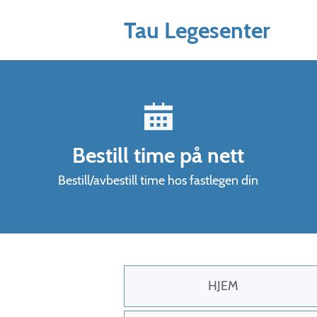
Hopp til hovedinnhold
Tau Legesenter
Bestill time på nett
Bestill/avbestill time hos fastlegen din
HJEM